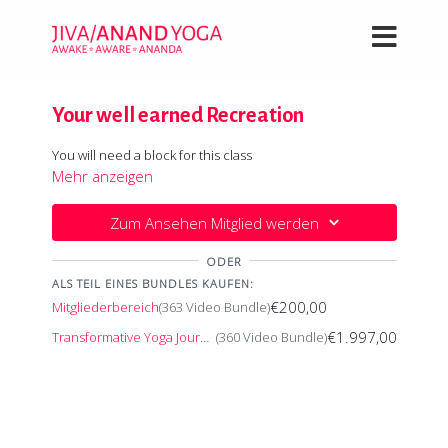
Your well earned Recreation
You will need a block for this class
Mehr anzeigen
Zum Ansehen Mitglied werden
ODER
ALS TEIL EINES BUNDLES KAUFEN:
€200,00
Mitgliederbereich
(363 Video Bundle)
€1.997,00
Transformative Yoga Journey
(360 Video Bundle)