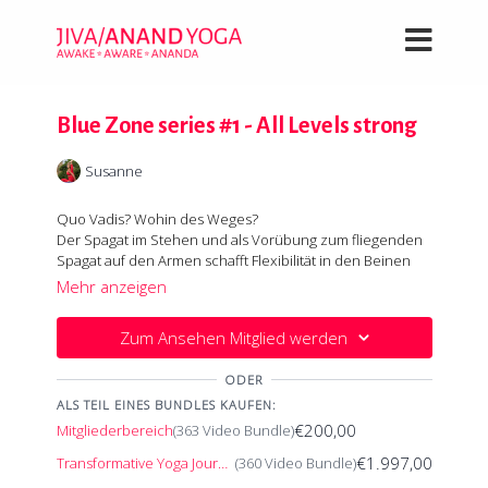
Blue Zone series #1 - All Levels strong
Susanne
Quo Vadis? Wohin des Weges?
Der Spagat im Stehen und als Vorübung zum fliegenden
Spagat auf den Armen schafft Flexibilität in den Beinen
und regt die unteren Bauchorgane, den Dickdarm und
Mehr anzeigen
die weiblichen Geschlechtsorgane an. Titthibhasana
Der Weg ist das Ziel. Geniesse ihn.
stärkt die Arme, streckt den Rücken und stimuliert Magen,
Zum Ansehen Mitglied werden
Leber und Bauchspeicheldrüse. Damit wirklich alles in
Bewegung ist wischen wir im Balken noch das Fass aus
ODER
und stärken uns für die Gleichgewichtshaltungen auf den
Armen. Feuer, Feuer für die Reinigung und vielleicht
ALS TEIL EINES BUNDLES KAUFEN:
schaffen wir es ja tatsächlich irgendwann unseren Fuss
€200,00
Mitgliederbereich
(363 Video Bundle)
hinter den Kopf zu setzen.
€1.997,00
Transformative Yoga Journey
(360 Video Bundle)