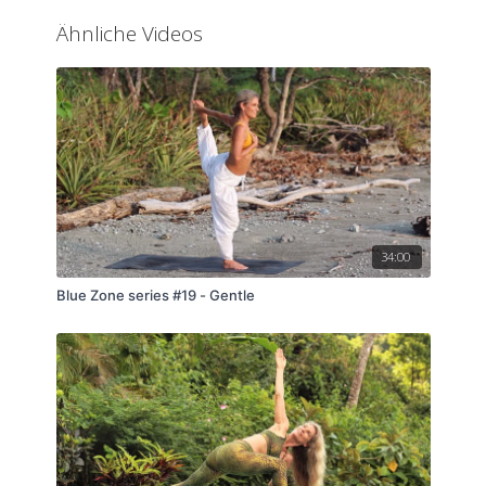
sich, dein Atem fließt. Mit Surya Yantrasana (Kompass)
Ähnliche Videos
vertiefst du diese Öffnung und spürst, wie Beweglichkeit
und innere Freiheit eins werden.
Zum Abschluss: Kapalabhati, die kraftvolle
Reinigungsatmung. Drei Runden, die deinen Geist klären,
dein Feuer entfachen und dich voller Leichtigkeit
zurücklassen. Das ist mehr als eine Yogapraxis – das ist
ein Reset. Bereit, deine Energie zu entfesseln? Let’s go!
34:00
Blue Zone series #19 - Gentle