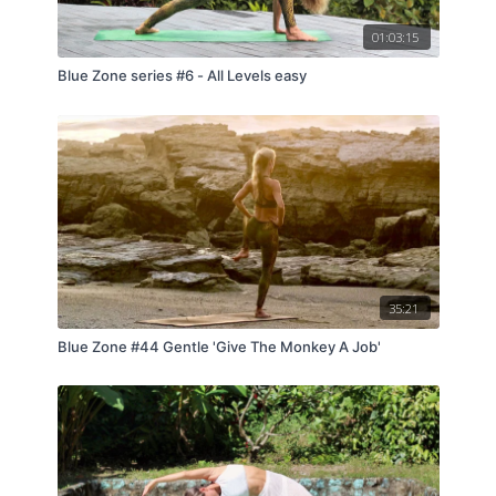
01:03:15
Blue Zone series #6 - All Levels easy
35:21
Blue Zone #44 Gentle 'Give The Monkey A Job'