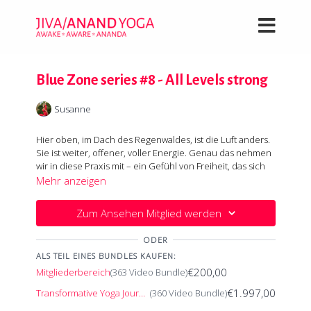
Blue Zone series #8 - All Levels strong
Susanne
Hier oben, im Dach des Regenwaldes, ist die Luft anders.
Sie ist weiter, offener, voller Energie. Genau das nehmen
wir in diese Praxis mit – ein Gefühl von Freiheit, das sich
durch jede Bewegung zieht.
Mehr anzeigen
Wir starten mit kraftvollen Asanas, die dein Energiefeld
Zum Ansehen Mitglied werden
stärken und Blockaden auflösen. Vasishthasana (Seitstütz)
in fortgeschrittenen Varianten bringt Stabilität und
ODER
Balance, während Matsyasana (Fisch) und Chakrasana
ALS TEIL EINES BUNDLES KAUFEN:
(Rad) deine Brust öffnen und emotionale Spannungen
€200,00
lösen. Dann geht’s ans Eingemachte: Hanumanasana, der
Mitgliederbereich
(363 Video Bundle)
Spagat. Mehr als nur eine Dehnung – er ist eine
€1.997,00
Transformative Yoga Journey
(360 Video Bundle)
Einladung, Kontrolle loszulassen und dich der Weite
hinzugeben. Deine Hüften öffnen sich, dein Herz hebt