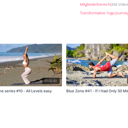
Mitgliederbereich
(363 Vide
Transformative Yoga Journe
01:02:00
e series #10 - All Levels easy
Blue Zone #41 - If I Had Only 30 Mi