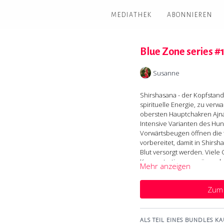
MEDIATHEK
ABONNIEREN
Blue Zone series #1
Susanne
Shirshasana - der Kopfstand -
spirituelle Energie, zu verw
obersten Hauptchakren Ajna 
Intensive Varianten des Hun
Vorwärtsbeugen öffnen die fe
vorbereitet, damit in Shirs
Blut versorgt werden. Viele
Konzentrationsvermögen, kre
Mehr anzeigen
Du siehst, du wirst auch da
Energie gerade kein Thema f
Zum 
Kopfstand noch nicht geübt 
weiß.....
ALS TEIL EINES BUNDLES KA