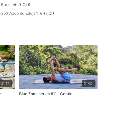
€200,00
o Bundle)
€1.997,00
y
(360 Video Bundle)
31:17
54:00
n
Blue Zone series #11 - Gentle