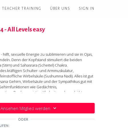
TEACHER TRAINING
ÜBER UNS
SIGN IN
4 - All Levels easy
 hilft, sexuelle Energie zu sublimieren und sie in Ojas,
andeln. Denn der Kopfstand stimuliert die beiden
(Stirn) und Sahasrara (Scheitel) Chakra.
des kräftigen Schulter- und Armmuskulatur,
instoffliche Wirbelsäule (Sushumna Nadi). Alles ist gut
hasana Gehirn, Wirbelsäule und der Sympathikus gut mit
 Gehirnfunktionen wie Gedächtnis,
atives Denken, geistige Klarheit werden erhöht.
nn profitieren, wenn das Sublimieren der sexuellen
ür dich ist. Wage dich auch an die Praxis, wenn du im
Ansehen Mitglied werden
bist. Du bekommst hilfreiche Anleitung und - wer
ODER
UFEN: