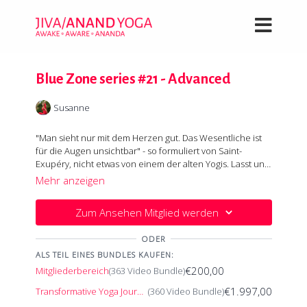
Blue Zone series #21 - Advanced
Susanne
"Man sieht nur mit dem Herzen gut. Das Wesentliche ist
für die Augen unsichtbar" - so formuliert von Saint-
Exupéry, nicht etwas von einem der alten Yogis. Lasst uns
diese Weisheit erlebbar machen.
Im Vinaysa stimulieren wir gezielt die Energie im
Mehr anzeigen
Sonnengeflecht und nutzen sie in spannenden Varianten
zu Ustrasana (Kamel), das wir auch mal mit Übungen zum
Zum Ansehen Mitglied werden
Spagat kombinieren. Ein Flash für Anahata Chakra
Wenn alles zuviel im Kopf beseitigt ist verändert sich dein
(Herzchakra) und die Einladung weiter zu gehen in
Sehen. Im Hatha Yoga geht es um das körperliche Erleben
ODER
Visuddhachakra (Stirnchakra). Hier beseitigt Vrischikasana
der alten Weisheiten.
(Skorpion) negative Gedanken und mit ihnen all die
ALS TEIL EINES BUNDLES KAUFEN:
Grenzen, die wir uns selbst setzen.
€200,00
Mitgliederbereich
(363 Video Bundle)
€1.997,00
Transformative Yoga Journey
(360 Video Bundle)