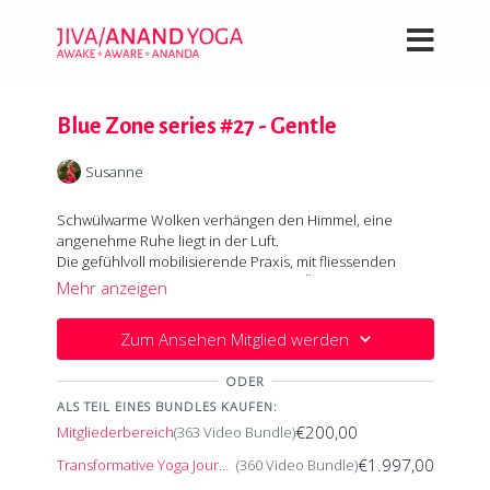
Blue Zone series #27 - Gentle
Susanne
Schwülwarme Wolken verhängen den Himmel, eine
angenehme Ruhe liegt in der Luft.
Die gefühlvoll mobilisierende Praxis, mit fliessenden
Bewegungen für die Wirbelsäule und Übungen zur
Mehr anzeigen
Balance, fördert Ruhe und Zufriedenheit. Viravadrasana
(Standwaage) öffnet die Chakren entlang Sushumna Nadi
In der Ruhe, in der Einfachheit liegen Kraft und
Zum Ansehen Mitglied werden
(feinstoffliche Wirbelsäule), Vrikshasana (Baum) hilft dir
Zufriedenheit - eine ganz alte Weisheit!
zielorientiert zu sein - eine Prise Lebensfreude im Kamel
ODER
rundet das Erleben ab.
ALS TEIL EINES BUNDLES KAUFEN:
€200,00
Mitgliederbereich
(363 Video Bundle)
€1.997,00
Transformative Yoga Journey
(360 Video Bundle)