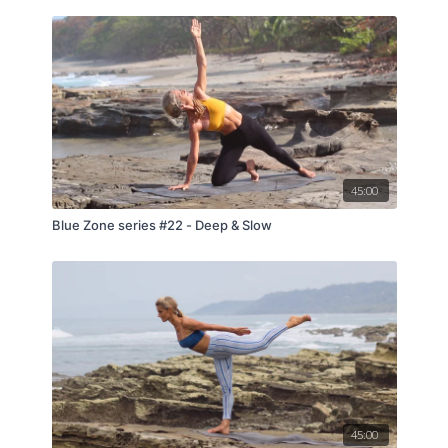
deiner verschaffen.
Die Praxis ist eine Einladung, dein Herz zu öffnen, deine
Grenzen auszuloten und die Energie der Kundalini zu
geniessen. Sei bereit, dich dieser Erfahrung zu öffnen
und diese Dimension von Lebendigkeit.
45:00
Blue Zone series #22 - Deep & Slow
45:00