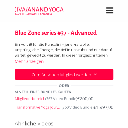
Blue Zone series #37 - Advanced
Ein Auftritt für die Kundalini – jene kraftvolle,
ursprüngliche Energie, die tief in uns ruht und nur darauf
wartet, geweckt zu werden. In dieser fortgeschrittenen
Session spüren wir, wie diese wilde Energie einmal durch
Mehr anzeigen
den gesamten Körper pulsiert und die Lebendigkeit in
jeder Zelle zum Leben erweckt.
Zum Ansehen Mitglied werden
ODER
Die Herzöffnung steht im Mittelpunkt und die
ALS TEIL EINES BUNDLES KAUFEN:
Rückbeugen führen uns direkt ins Zentrum dieses
€200,00
Erlebnisses. Durch kraftvolle Vorbereitungen und die
Mitgliederbereich
(363 Video Bundle)
gezielte Stärkung deiner Arme, entwickelst du nicht nur
€1.997,00
Transformative Yoga Journey
(360 Video Bundle)
die nötige Stabilität, sondern auch die innere Erdung, die
eine echte, tiefe Öffnung im Anahata Asana ermöglicht.
Mit jedem Atemzug spürst du, wie Verwurzelung und
Ähnliche Videos
Herzöffnung zusammenwirken und dir den Zugang zu