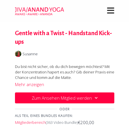
Gentle with a Twist - Handstand Kick-
ups
Susanne
Du bist nicht sicher, ob du dich bewegen möchtest? Mit
der Konzentration hapert es auch? Gib deiner Praxis eine
Chance und komm auf die Matte.
Du erspürst deinen Körper in einer wirklich sanften,
Mehr anzeigen
ruhigen, geerdeten Praxis und irgendwoher kommt
plötzlich die Lust, deinem Prana mit ein paar Kick-ups in
Zum Ansehen Mitglied werden
den Handstand einen kleinen Tritt zu versetzen. Es
Tipp: Räume dir zu Beginn der Praxis eine kleine Fläche
dauert nicht lange denn das Motto heisst: sanft, zentriert,
Wand frei.
ODER
mühelos. Sich in seiner Energie zu spüren, ohne
Anstrengung und Mühe - ein grossartiges Erlebnis.
ALS TEIL EINES BUNDLES KAUFEN:
€200,00
Mitgliederbereich
(363 Video Bundle)