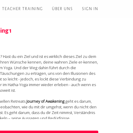
TEACHER TRAINING
ÜBER UNS
SIGN IN
ing 1
? Hast du ein Ziel und ist es wirklich dieses Ziel zu dem
wahren Wünsche kennen, deine wahren Ziele er-kennen,
im Yoga. Und der Weg dahin führt durch die
t-Täuschungen zu ertragen, uns von den Illusionen des
t so leicht - jedoch, es lockt diese Verbindung zu
ir im Hatha-Yoga immer wieder erleben - auch wenn es
weit ist.
uellen Retreats
Journey of Awakening
geht es darum,
 beobachten, wie du mit dir umgehst, wenn du nicht den
. Es geht darum, dass du dir Zeit nimmst, Verständnis
keln – seine Aussagen und Bedürfnisse
rsuchen, ihn zu kontrollieren. Es geht darum,
ren. Es geht darum, nicht nur achtsam mit deinem