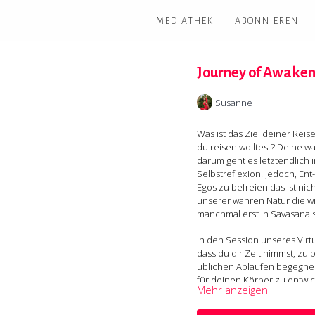
MEDIATHEK
ABONNIEREN
Journey of Awaken
Susanne
Was ist das Ziel deiner Reise
du reisen wolltest? Deine 
darum geht es letztendlich 
Selbstreflexion. Jedoch, En
Egos zu befreien das ist nich
unserer wahren Natur die w
manchmal erst in Savasana so
In den Session unseres Virt
dass du dir Zeit nimmst, zu
üblichen Abläufen begegnest
für deinen Körper
zu entwic
Mehr anzeigen
wahrzunehmen, anstatt zu ve
selbstbestimmt zu praktizie