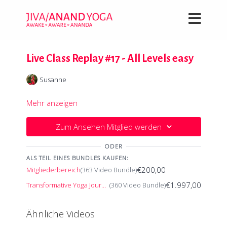
Live Class Replay #17 - All Levels easy
Susanne
Mehr anzeigen
Zum Ansehen Mitglied werden
ODER
ALS TEIL EINES BUNDLES KAUFEN:
€200,00
Mitgliederbereich
(363 Video Bundle)
€1.997,00
Transformative Yoga Journey
(360 Video Bundle)
Ähnliche Videos