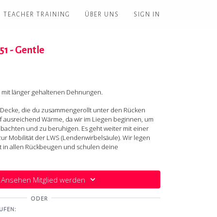
TEACHER TRAINING
ÜBER UNS
SIGN IN
51 - Gentle
s mit länger gehaltenen Dehnungen.
 Decke, die du zusammengerollt unter den Rücken
uf ausreichend Wärme, da wir im Liegen beginnen, um
achten und zu beruhigen. Es geht weiter mit einer
r Mobilität der LWS (Lendenwirbelsäule). Wir legen
it in allen Rückbeugen und schulen deine
htung im Becken. Darüber hinaus gibt es interessante
nd verschiedene Varianten der sitzenden Grätsche.
Ansehen Mitglied werden
te aber konzentrierte Praxis.
ODER
er ausreichend grosse Decke zum Falten.
UFEN: