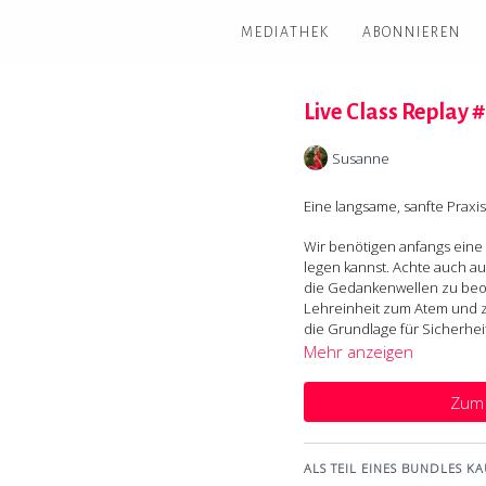
MEDIATHEK
ABONNIEREN
Live Class Replay #
Susanne
Eine langsame, sanfte Praxi
Wir benötigen anfangs eine
legen kannst. Achte auch a
die Gedankenwellen zu beob
Lehreinheit zum Atem und zu
die Grundlage für Sicherhe
Wahrnehmung für die Aufric
Mehr anzeigen
Übergänge in das Dreieck u
Zum 
Freu dich auf eine entspann
Hilfsmittel: Kissenrolle od
ALS TEIL EINES BUNDLES KA