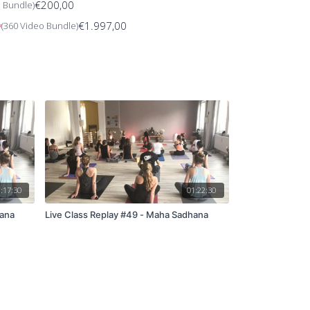
€200,00
o Bundle)
€1.997,00
y
(360 Video Bundle)
:17:30
01:22:30
hana
Live Class Replay #49 - Maha Sadhana