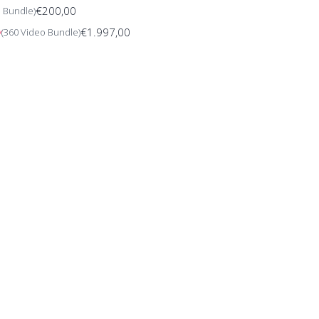
€200,00
o Bundle)
joy the ride!
€1.997,00
y
(360 Video Bundle)