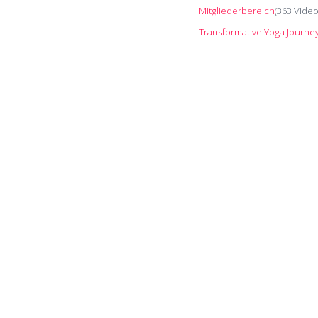
Mitgliederbereich
(363 Vide
jedoch trotzdem sein. En
Transformative Yoga Journe