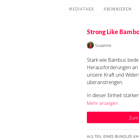
MEDIATHEK
ABONNIEREN
Strong Like Bamb
Susanne
Stark wie Bambus bedeut
Herausforderungen an 
unsere Kraft und Widers
überanstrengen.
In dieser Einheit stärke
begegnest diversen Balk
Mehr anzeigen
auf den Händen - und au
der Schulter- und Flank
Zum 
Es wird dir leicht falle
ALS TEIL EINES BUNDLES KA
schnell geht noch zu ko