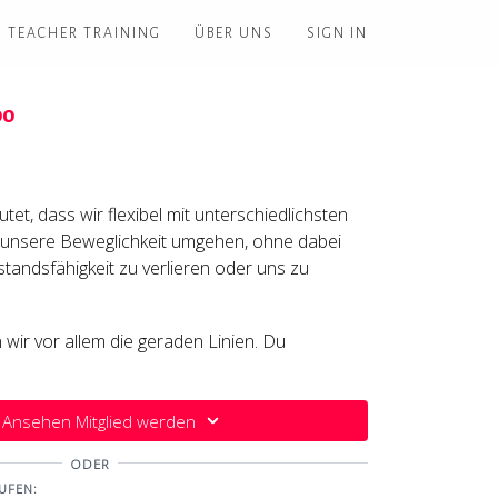
TEACHER TRAINING
ÜBER UNS
SIGN IN
oo
et, dass wir flexibel mit unterschiedlichsten
unsere Beweglichkeit umgehen, ohne dabei
tandsfähigkeit zu verlieren oder uns zu
n wir vor allem die geraden Linien. Du
en, Variationen des Seitstütz - auf den Knien,
ch in Vishnus Couch solltest du die Kraft in
enpartie nicht unterschätzen.
Ansehen Mitglied werden
ODER
n, den Anweisungen zu folgen, da es weder
UFEN:
mplex wird - schweisstreibend wird dein Üben