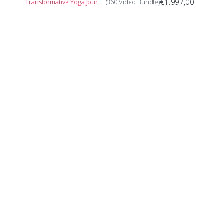
€1.997,00
Transformative Yoga Journey
(360 Video Bundle)
Und dann ist Raum für dein individuelles Üben - oder ist
es schon das Ende deiner Praxis? Vielleicht noch eine
Umkehrhaltung, die ein oder andere Rückbeuge oder du
lauscht der Nachwirkung in einer Verneigung. Lass dich
von der Spontanität deines Körpers führen – und erlebe,
wie spannend es ist, deinem inneren Impuls zu folgen.