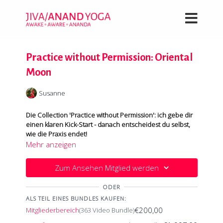
Practice without Permission: Oriental
Moon
Susanne
Die Collection 'Practice without Permission': ich gebe dir
einen klaren Kick-Start - danach entscheidest du selbst,
wie die Praxis endet!
Mehr anzeigen
Ein Sonnengebet im Zeichen des Mondes: Chandrasana
webt sich in jede Runde, Rückbeugen öffnen dich. Sonne
Zum Ansehen Mitglied werden
und Mond verschmelzen – Rhythmus und Balance,
Bewegung und Stille.
ODER
ALS TEIL EINES BUNDLES KAUFEN:
Dein Körper erinnert sich: Hüften frei, Herz weit, Mitte
stabil. Es entsteht ein Dialog von Balance und Präsenz,
€200,00
Mitgliederbereich
(363 Video Bundle)
der dich tiefer in deine eigene Mitte führt.