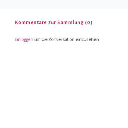
dann wäre es diese
spüren und zu sichern,
Praxis.....
wo die Intensität
unserer Haltungen
sonst ultimativ zur
Kommentare zur Sammlung (
0
)
Gefahr werden könnte.
Einloggen
um die Konversation einzusehen