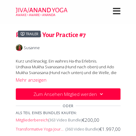
Relaunch Your Practice #7
Trailer
Susanne
Kurz und knackig. Ein wahres Ha-tha Erlebnis.
Urdhava Mukha Svanasana (Hund nach oben) und Ado
Mukha Svanasana (Hund nach unten) und die Welle, die
beide verbindet. Wir nutzen die Welle, um Gefühl für die
Mehr anzeigen
Bewegung durch die Wirbelsäule im Übergang zwischen
Gut für die Erinnerung, wenn du länger nicht geübt hast
den beiden beiden Hunden zu schaffen und die
oder zum Vertiefen zwischendrin. Keine Angst: wo ein
Zum Ansehen Mitglied werden
Körpermitte im Schritt nach vorne zu stärken. Wohl die
'ha', da ein 'tha' - ein stetiger Wechsel.
beiden trickreichsten Übergänge des Surya Namaskara.
ODER
ALS TEIL EINES BUNDLES KAUFEN:
€200,00
Mitgliederbereich
(363 Video Bundle)
€1.997,00
Transformative Yoga Journey
(360 Video Bundle)