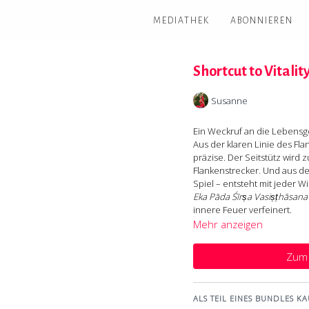
MEDIATHEK
ABONNIEREN
Shortcut to Vitalit
Susanne
Ein Weckruf an die Lebensge
Aus der klaren Linie des Flan
präzise. Der Seitstütz wird 
Flankenstrecker. Und aus de
Spiel – entsteht mit jeder W
Eka Pāda Śīrṣa Vasiṣṭhāsana
innere Feuer verfeinert.
Mehr anzeigen
„Shortcut to Vitality“ erinne
erzeugst. Sie ist bereits da
Zum 
nur freilegen: Schicht für S
Bewusstsein zu einem einz
ALS TEIL EINES BUNDLES KA