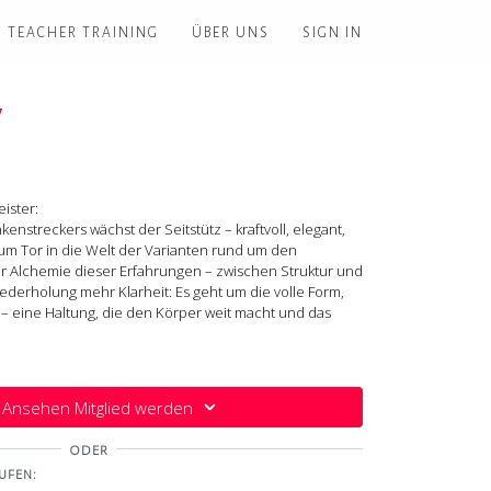
TEACHER TRAINING
ÜBER UNS
SIGN IN
y
ister:
kenstreckers wächst der Seitstütz – kraftvoll, elegant,
zum Tor in die Welt der Varianten rund um den
r Alchemie dieser Erfahrungen – zwischen Struktur und
iederholung mehr Klarheit: Es geht um die volle Form,
– eine Haltung, die den Körper weit macht und das
rt dich daran, dass Lebenskraft nichts ist, was du
 – unter der Oberfläche, wartend, lebendig. Du musst sie
Ansehen Mitglied werden
chicht, Atem für Atem, bis sich Bewegung und
igen, leuchtenden Rhythmus verbinden:
Here & Now
ODER
UFEN: