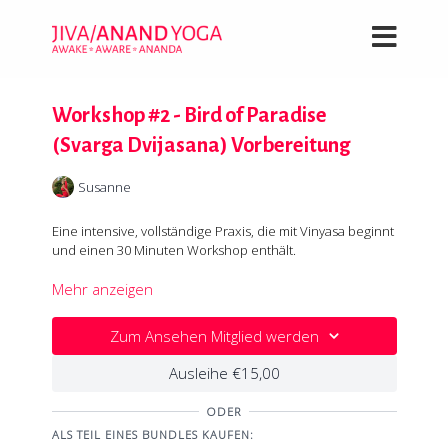
Workshop #2 - Bird of Paradise
(Svarga Dvijasana) Vorbereitung
Susanne
Eine intensive, vollständige Praxis, die mit Vinyasa beginnt
und einen 30 Minuten Workshop enthält.
Für den Workshop nutzen wir die Wand im Spagat in der
Mehr anzeigen
Vorwärtsbeuge (Hanumanasana), der stehenden Öffnung
(Svarga Dvijasana), für eine kleine Rückbeuge und die
Zum Ansehen Mitglied werden
stehende Verbeugung.
Ausleihe €15,00
Die Wand wird uns helfen, neue Aspekte der Asanas zu
spüren. In Uttanasana wird die Erfahrung vergleichbar mit
ODER
der physischen Korrektur eines Lehrers vorausgesetzt,
ALS TEIL EINES BUNDLES KAUFEN:
du stehst wie du solltest: mit 2/3 Gewicht in den