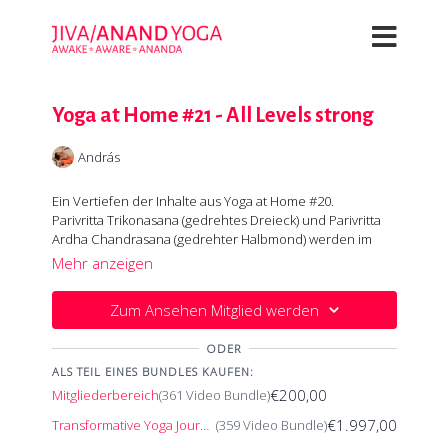
Yoga at Home #21 - All Levels strong
András
Ein Vertiefen der Inhalte aus Yoga at Home #20.
Parivritta Trikonasana (gedrehtes Dreieck) und Parivritta
Ardha Chandrasana (gedrehter Halbmond) werden im
Liegen und im Stehen intensiviert - gegebenenfalls mit
Mehr anzeigen
Unterstützung der Wand. Die Wand dient dabei auch für
Du erinnerst dich: In der Balance initiiert der Muskel
den Aufbau der Kraft im Handstand. Balance auf den
Eigenreflexe - blitzschnell, hin und her - ohne dein
Zum Ansehen Mitglied werden
Beinen und Armen
bewusstes Zutun. Deine Aufmerksamkeit wird intensiv
gefragt sein.
ODER
ALS TEIL EINES BUNDLES KAUFEN:
€200,00
Mitgliederbereich
(361 Video Bundle)
€1.997,00
Transformative Yoga Journey
(359 Video Bundle)