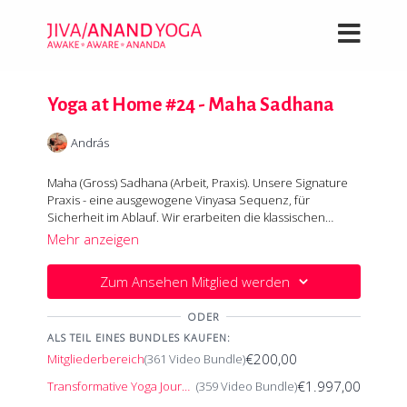
Yoga at Home #24 - Maha Sadhana
András
Maha (Gross) Sadhana (Arbeit, Praxis). Unsere Signature
Praxis - eine ausgewogene Vinyasa Sequenz, für
Sicherheit im Ablauf. Wir erarbeiten die klassischen
Grundhaltungen in individuellen Varianten. Für das
Fokus dieser Stunde ist Utthita (gestreckt) Parsvakonasana
Mehr anzeigen
perfekte Hatha Erlebnis.
(seitlicher Winkel) - im Stehen, auf den Knien, im Sitzen.
Raum zwischen den Rippen - Raum für den Atem. Und
Zum Ansehen Mitglied werden
zwischendrin Stabilität für das gesamte Muskelkorsett in
Alles kommt zur Ruhe zum Schluss der Praxis in Nadi
diversen Stützhaltungen. Die Tiefenmuskulatur wird
Sodhana (Wechselatmung).
ODER
beansprucht und stabilisiert Wirbelsäule und Gelenke. Es
entstehen positive Effekte für Stoffwechsel und Hormone.
ALS TEIL EINES BUNDLES KAUFEN:
€200,00
Mitgliederbereich
(361 Video Bundle)
€1.997,00
Transformative Yoga Journey
(359 Video Bundle)