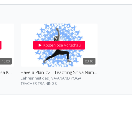
Kostenlose Vorschau
13:00
03:10
Have a Plan #1 - Teaching Vinyasa Kumbhaka
Have a Plan #2 - Teaching Shiva Namaskara
Lehreinheit des JIVA/ANAND YOGA
TEACHER TRAININGS