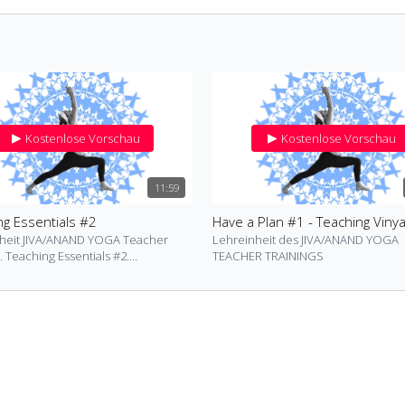
Kostenlose Vorschau
Kostenlose Vorschau
11:59
ng Essentials #2
heit JIVA/ANAND YOGA Teacher
Lehreinheit des JIVA/ANAND YOGA
 #2.
TEACHER TRAININGS
lles Alignment Prinzip:
ufrichtung / LWS