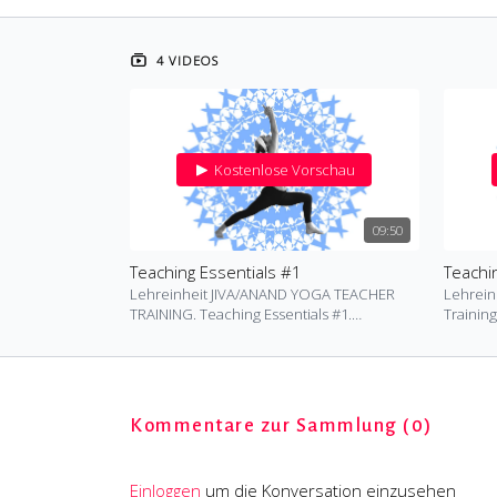
4 VIDEOS
Kostenlose Vorschau
09:50
Teaching Essentials #1
Teachi
Lehreinheit JIVA/ANAND YOGA TEACHER
Lehrein
TRAINING. Teaching Essentials #1.
Training. Teaching Essentials
Alignment Prinzip Beckenkippung.
Essenzie
Beckena
Kommentare zur Sammlung (
0
)
Einloggen
um die Konversation einzusehen